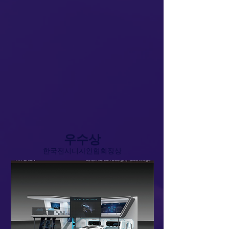
우수상​
​한
국전시디자인협
회장상