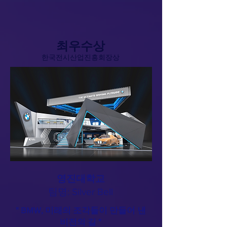
최우수상​
​한국전시산업진흥회장상
영진대학교
​팀명: Silver Bell
" BMW, 미래의 조각들이 만들어 낸
비전의 길 "