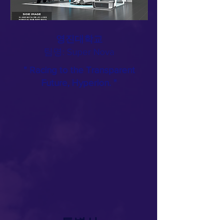
영진대학교
​팀명: Super Nova
" Racing to the Transparent
Future, Hyperion. "