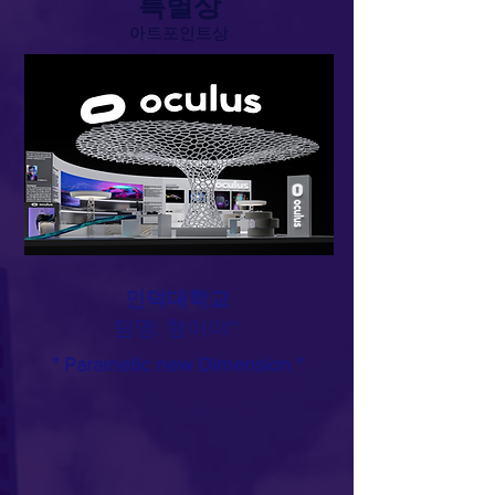
특별상​
아트포인트상
인덕대학교
​팀명: 형이야~
" Parametic new Dimension "