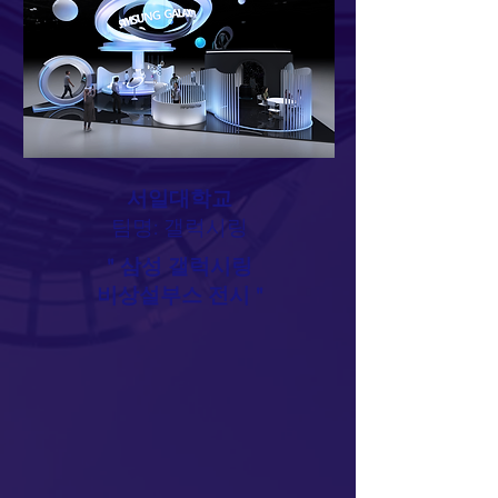
서일대학교
​팀명: 갤럭시링
" 삼성 갤럭시링
비상설부스 전시 "